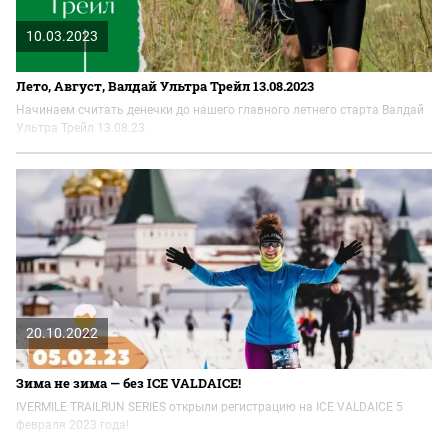
10.03.2023
Лето, Август, Валдай Ультра Трейл 13.08.2023
Начинаем считать денечки до нашего главного летнего старта Валдай
Ультра Трейл 13.08.23.
20.10.2022
Зима не зима — без ICE VALDAICE!
IVERMILE TRAILRUN SERIES открыли регистрацию на ICE VALDAICE 5
февраля 2023 года!