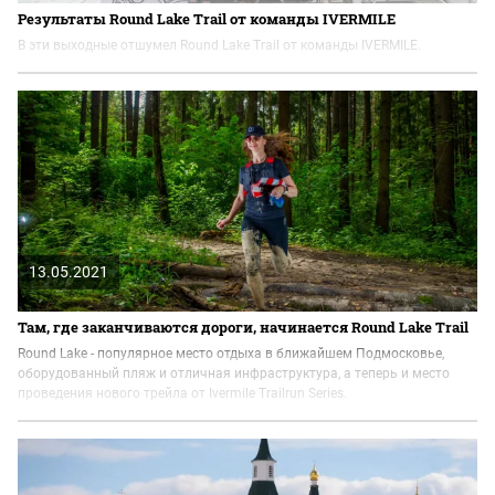
Результаты Round Lake Trail от команды IVERMILE
В эти выходные отшумел Round Lake Trail от команды IVERMILE.
13.05.2021
Там, где заканчиваются дороги, начинается Round Lake Trail
Round Lake - популярное место отдыха в ближайшем Подмосковье,
оборудованный пляж и отличная инфраструктура, а теперь и место
проведения нового трейла от Ivermile Trailrun Series.