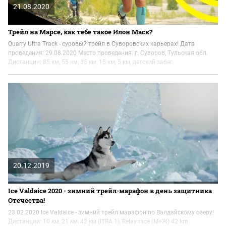
21.08.2020
Трейл на Марсе, как тебе такое Илон Маск?
Quarry Ultra Track - суровый трейл в Суворовских карьерах! Дата
проведения: 29.08.2020 Место проведения: г. Суворов, Тульская обл.
Дистанции: 85 км, 55 км, 35 км, 15 км, 5 км, детский забег
20.12.2019
Ice Valdaice 2020 - зимний трейл-марафон в день защитника
Отечества!
23.02.2020 Ice Valdaice - зимний трейл марафон по Валдайскому озеру!
Дистанции: 10 км, 21 км, 42 км (ITRA 1), Relay race (М+Ж) 42 km