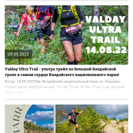
05.05.2022
Valday Ultra Trail - ультра трейл по большой Валдайской
тропе в самом сердце Валдайского национального парка!
Когда: 14.08.2022Где: Валдайский национальный парк, оз. Находно,
Ретрит центр SABIДистанции: 105 км, 55 км, 30 км, 15 км, 5 км, детский
забег 1 км.