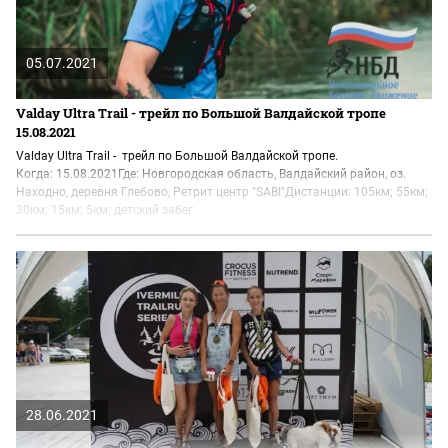
05.07.2021
Valday Ultra Trail - трейл по Большой Валдайской тропе
15.08.2021
Valday Ultra Trail - трейл по Большой Валдайской тропе.
Когда: 15.08.2021Где: Новгородская область, Валдайский район, оз.
Находно, деревня Глебово, Ретрит центр "SABI"Дистанции: 105км; 55км;
30км; 15км; 5км; детский забег
28.06.2021