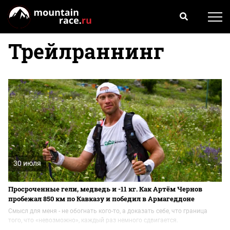
Трейлраннинг
30 июля
Просроченные гели, медведь и -11 кг. Как Артём Чернов
пробежал 850 км по Кавказу и победил в Армагеддоне
Смысл для меня - не обогнать кого-то, а доказать себе, что граница
того, что «невозможно», каждый раз немного сдвигается.