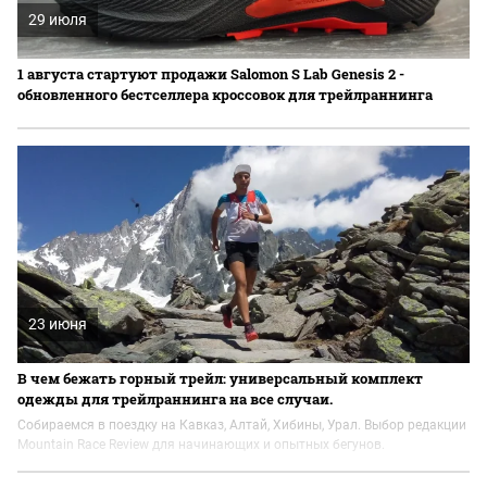
29 июля
1 августа стартуют продажи Salomon S Lab Genesis 2 -
обновленного бестселлера кроссовок для трейлраннинга
23 июня
В чем бежать горный трейл: универсальный комплект
одежды для трейлраннинга на все случаи.
Собираемся в поездку на Кавказ, Алтай, Хибины, Урал. Выбор редакции
Mountain Race Review для начинающих и опытных бегунов.