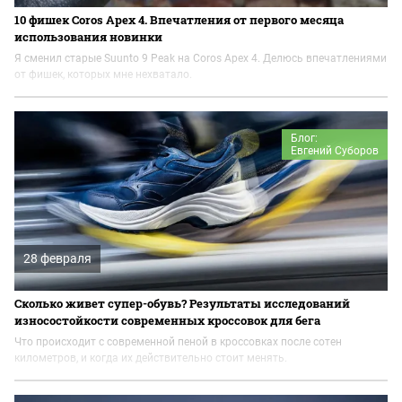
10 фишек Coros Apex 4. Впечатления от первого месяца
использования новинки
Я сменил старые Suunto 9 Peak на Coros Apex 4. Делюсь впечатлениями
от фишек, которых мне нехватало.
Блог:
Евгений Суборов
28 февраля
Сколько живет супер-обувь? Результаты исследований
износостойкости современных кроссовок для бега
Что происходит с современной пеной в кроссовках после сотен
километров, и когда их действительно стоит менять.