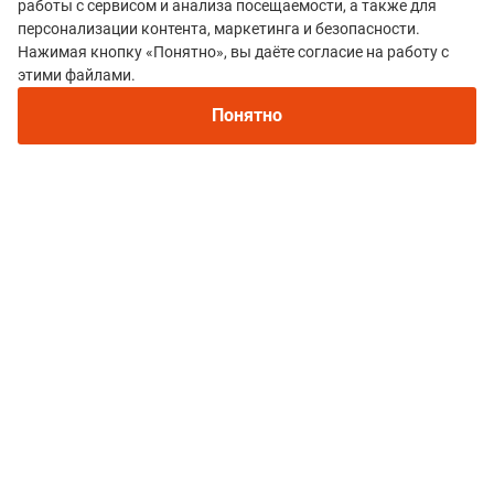
работы с сервисом и анализа посещаемости, а также для
персонализации контента, маркетинга и безопасности.
Что такое ски-альпинизм — новый олимпийский вид спорта
Нажимая кнопку «Понятно», вы даёте согласие на работу с
этими файлами.
Понятно
30 января
Линейка T-Rex от Amazfit пополнилась моделью T-Rex 3 Pro 44
мм. Тестируем и сравниваем с 48 мм