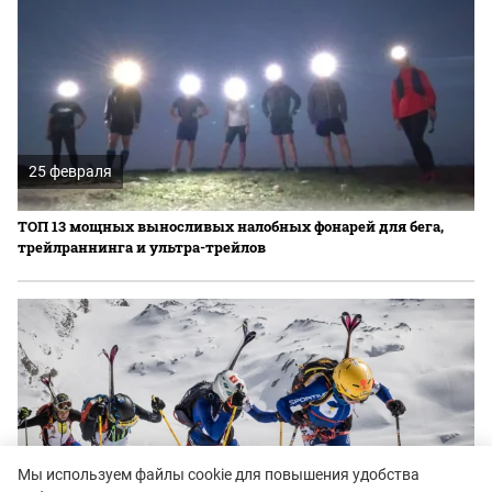
25 февраля
ТОП 13 мощных выносливых налобных фонарей для бега,
трейлраннинга и ультра-трейлов
Мы используем файлы cookie для повышения удобства
07 февраля