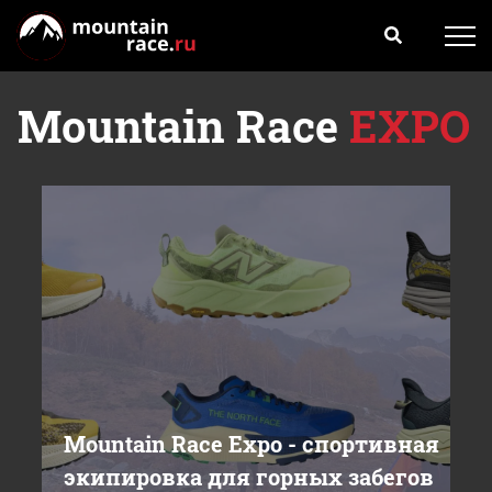
Mountain Race
EXPO
Mountain Race Expo - cпортивная
экипировка для горных забегов