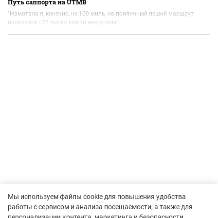
Путь саппорта на UTMB
"Намотала я, конечно, не 100 миль, но приличный пеший маршрут
получился - 22 тысяч шагов накрутила".
Мы используем файлы cookie для повышения удобства
работы с сервисом и анализа посещаемости, а также для
персонализации контента, маркетинга и безопасности.