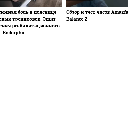
 снимал боль в пояснице
Обзор и тест часов Amazfi
говых тренировок. Опыт
Balance 2
ения реабилитационного
а Endorphin