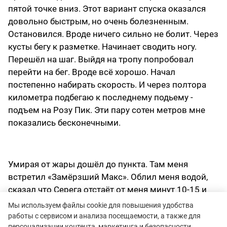
пятой точке вниз. Этот вариант спуска оказался
довольно быстрым, но очень болезненным.
Остановился. Вроде ничего сильно не болит. Через
кусты бегу к разметке. Начинает сводить ногу.
Перешёл на шаг. Выйдя на тропу попробовал
перейти на бег. Вроде всё хорошо. Начал
постепенно набирать скорость. И через полтора
километра подбегаю к последнему подьему -
подъем на Розу Пик. Эти пару сотен метров мне
показались бесконечными.
Умирая от жары дошёл до пункта. Там меня
встретил «Замёрзший Макс». Облил меня водой,
сказал что Серега отстаёт от меня минут 10-15 и
отправил меня вниз на спуск (честно говоря, я
Мы используем файлы cookie для повышения удобства
думал, что Серега меня догонит где-то на 14-15км).
работы с сервисом и анализа посещаемости, а также для
персонализации контента, маркетинга и безопасности.