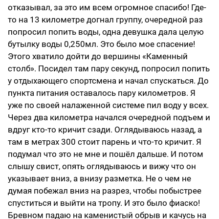
отказывал, за это им всем огромное спасибо! Где-
то на 13 километре догнал группу, очередной раз
попросил попить воды, одна девушка дала целую
бутылку воды 0,250мл. Это было мое спасение!
Этого хватило дойти до вершины «Каменный
столб». Посидел там пару секунд, попросил попить
у отдыхающего спортсмена и начал спускаться. До
пункта питания оставалось пару километров. Я
уже по своей налаженной системе пил воду у всех.
Через два километра начался очередной подъем и
вдруг кто-то кричит сзади. Оглядываюсь назад, а
там в метрах 300 стоит парень и что-то кричит. Я
подумал что это не мне и пошёл дальше. И потом
слышу свист, опять оглядываюсь и вижу что он
указывает вниз, а внизу разметка. Не о чем не
думая побежал вниз на разрез, чтобы побыстрее
спуститься и выйти на тропу. И это было фиаско!
Бревном падаю на каменистый обрыв и качусь на