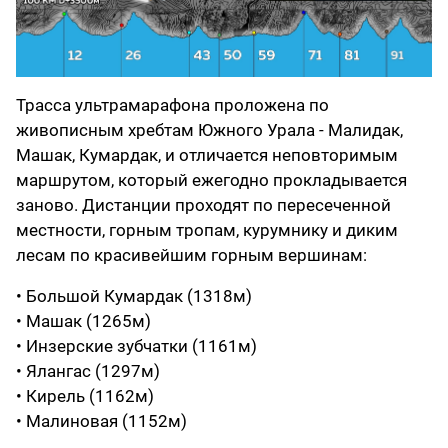
Трасса ультрамарафона проложена по
живописным хребтам Южного Урала - Малидак,
Машак, Кумардак, и отличается неповторимым
маршрутом, который ежегодно прокладывается
заново. Дистанции проходят по пересеченной
местности, горным тропам, курумнику и диким
лесам по красивейшим горным вершинам:
• Большой Кумардак (1318м)
• Машак (1265м)
• Инзерские зубчатки (1161м)
• Ялангас (1297м)
• Кирель (1162м)
• Малиновая (1152м)