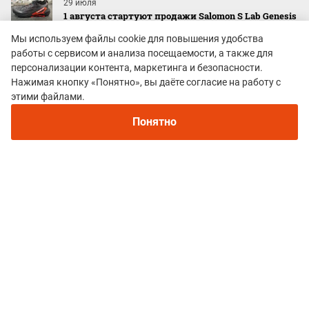
29 июля
1 августа стартуют продажи Salomon S Lab Genesis
2 - обновленного бестселлера кроссовок для
Мы используем файлы cookie для повышения удобства
трейлраннинга
работы с сервисом и анализа посещаемости, а также для
персонализации контента, маркетинга и безопасности.
29 июля
Gesh Run Fest 2026: как прошёл двухдневный
Нажимая кнопку «Понятно», вы даёте согласие на работу с
фестиваль в Шерегеше
этими файлами.
Понятно
27 июля
Результаты фестиваля "Корона Терскола": чистый
скайраннинг в Приэльбрусье
Mountain Race EXPO