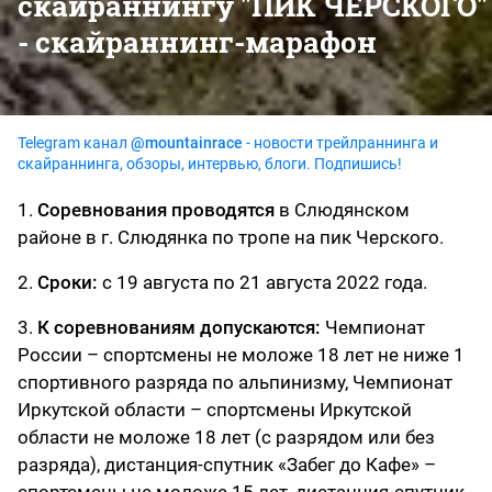
скайраннингу "ПИК ЧЕРСКОГО"
- скайраннинг-марафон
Telegram канал
@mountainrace
- новости трейлраннинга и
скайраннинга, обзоры, интервью, блоги. Подпишись!
1.
Соревнования проводятся
в Слюдянском
районе в г. Слюдянка по тропе на пик Черского.
2.
Сроки:
с 19 августа по 21 августа 2022 года.
3.
К соревнованиям допускаются:
Чемпионат
России – спортсмены не моложе 18 лет не ниже 1
спортивного разряда по альпинизму, Чемпионат
Иркутской области – спортсмены Иркутской
области не моложе 18 лет (с разрядом или без
разряда), дистанция-спутник «Забег до Кафе» –