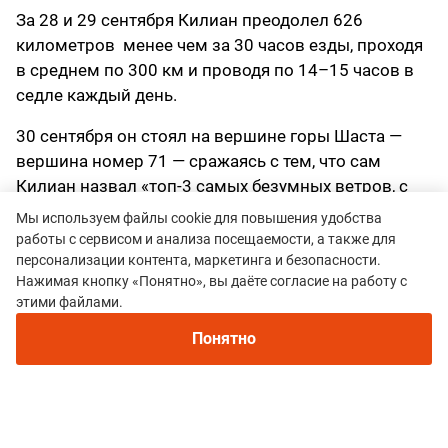
За 28 и 29 сентября Килиан преодолел 626
километров менее чем за 30 часов езды, проходя
в среднем по 300 км и проводя по 14–15 часов в
седле каждый день.
30 сентября он стоял на вершине горы Шаста —
вершина номер 71 — сражаясь с тем, что сам
Килиан назвал «топ-3 самых безумных ветров, с
которыми я когда-либо имел дело в горах».
Мы используем файлы cookie для повышения удобства
Температура на вершине ощущалась как –20 °C.
работы с сервисом и анализа посещаемости, а также для
персонализации контента, маркетинга и безопасности.
Нажимая кнопку «Понятно», вы даёте согласие на работу с
этими файлами.
Понятно