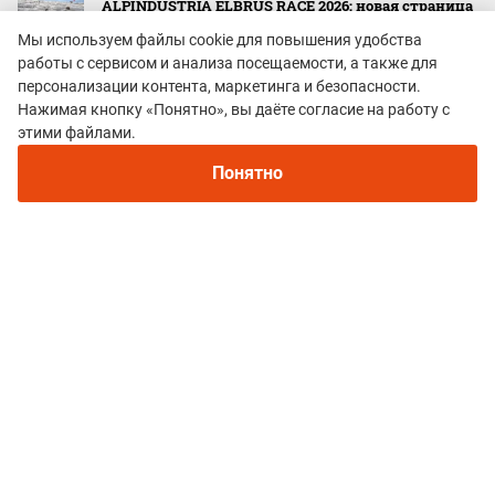
ALPINDUSTRIA ELBRUS RACE 2026: новая страница
легендарного старта
Мы используем файлы cookie для повышения удобства
работы с сервисом и анализа посещаемости, а также для
01 августа
персонализации контента, маркетинга и безопасности.
Для каких задач созданы топовые горные
Нажимая кнопку «Понятно», вы даёте согласие на работу с
кроссовки The North Face Offtrail Ultra. Обзор обуви
этими файлами.
для трейлраннинга
Понятно
31 июля
HOKA Tecton X4 - 20 августа стартуют продажи
флагманской модели кроссовок для
трейлраннинга
29 июля
1 августа стартуют продажи Salomon S Lab Genesis
2 - обновленного бестселлера кроссовок для
трейлраннинга
29 июля
Gesh Run Fest 2026: как прошёл двухдневный
фестиваль в Шерегеше