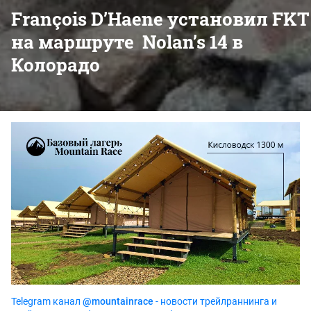
François D’Haene установил FKT
на маршруте Nolan’s 14 в
Колорадо
Telegram канал
@mountainrace
- новости трейлраннинга и