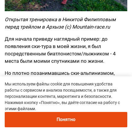
Открытая тренировка в Никитой Филипповым
перед трейлом в Архызе (с) Mountain-race.ru
Для начала приведу наглядный пример: до
появления ски-тура в моей жизни, я был
посредственным биатлонистом/лыжником - 4
места были моими спутниками по жизни.
Но плотно позанимавшись ски-альпинизмом,
практически не включая лыжную подготовку, мне
Мы используем файлы cookie для повышения удобства
удалось выиграть Чемпионат Камчатского края с
работы с сервисом и анализа посещаемости, а также для
19 промахами из 20 возможных.
персонализации контента, маркетинга и безопасности.
Нажимая кнопку «Понятно», вы даёте согласие на работу с
Какой можно сделать вывод?
этими файлами.
Ски-тур, если мы рассматриваем как элемент
Понятно
спортивной подготовки, требует высокого уровня