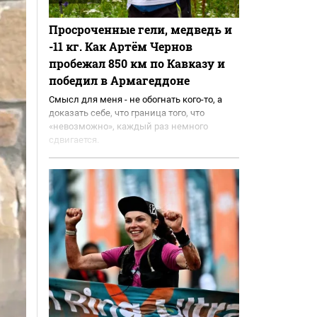
Просроченные гели, медведь и
-11 кг. Как Артём Чернов
пробежал 850 км по Кавказу и
победил в Армагеддоне
Смысл для меня - не обогнать кого-то, а
доказать себе, что граница того, что
«невозможно», каждый раз немного
сдвигается.