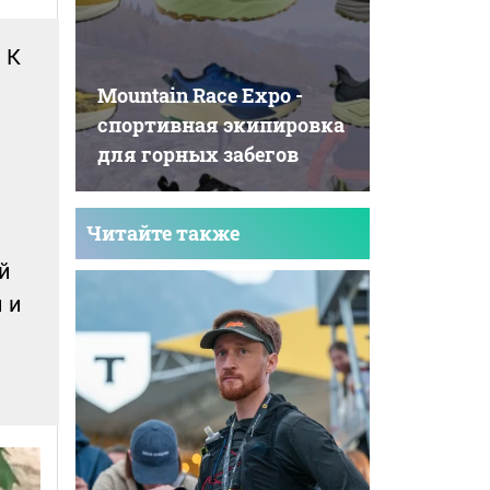
 К
Mountain Race Expo -
cпортивная экипировка
для горных забегов
Читайте также
й
 и