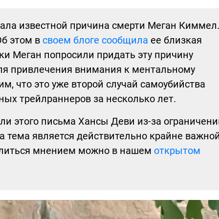
тала известной причина смерти Меган Киммел.
Об этом в
своем блоге сообщила
ее близкая
ики Меган попросили придать эту причину
для привлечения внимания к ментальному
м, что это уже второй случай самоубийства
ых трейлраннеров за несколько лет.
ли этого письма Хансы Деви из-за ограничени
та тема является действительно крайне важной
литься мнением можно в нашем
открытом