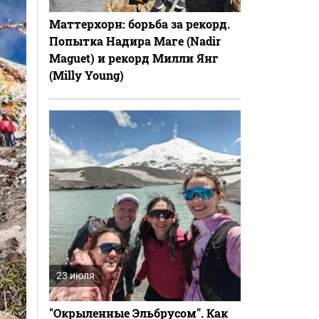
Маттерхорн: борьба за рекорд.
Попытка Надира Маге (Nadir
Maguet) и рекорд Милли Янг
(Milly Young)
23 июля
"Окрыленные Эльбрусом". Как