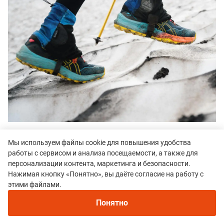
Какими свойствами должны обладать кроссовки,
Мы используем файлы cookie для повышения удобства
исходя из особенностей?
работы с сервисом и анализа посещаемости, а также для
персонализации контента, маркетинга и безопасности.
Кроссовки в идеале должны быть устойчивыми на
Нажимая кнопку «Понятно», вы даёте согласие на работу с
камнях, особенно - мокрых. На нестабильных
этими файлами.
поверхностях и спусках. Протектор грязевой там
Понятно
не обязателен, нужен нормальный, универсальный
для камней и твердых поверхностей. С хорошей