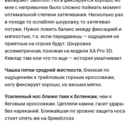
выбирают Salomon. Нога фиксируется хорошо, но
мне с непривычки было сложно поймать момент
оптимальной степени затягивания. Несколько раз
в походе то ослаблял шнуровку, то затягивал
потуже. Нужно ловить баланс между фиксацией и
мягкостью, т.к. если передавишь — ощущения не
приятные на спуске будут. Шнуровка
ассиметричная, похожая на модели XA Pro 3D.
Кевлар там или что-то еще — история умалчивает.
Чашка пятки средней жесткости
, близкая по
ощущениям к трейловым горным кроссовкам,
ногу фиксирует хорошо, но весьма мягко.
Усиленный нос ближе таки к ботинкам
, чем к
беговым кроссовкам. Цепляли камни, гасит удары
без нареканий. Ближайшая по уровню защита носа
стоит опять же на Speedcross.