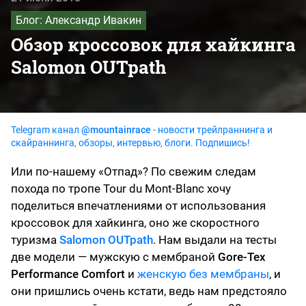
Блог: Александр Ивакин
Обзор кроссовок для хайкинга ​
Salomon OUTpath
Telegram канал
@mountainrace
- новости трейлраннинга и
скайраннинга, обзоры, интервью, блоги. Подпишись!
Или по-нашему «Отпад»? По свежим следам
похода по тропе Tour du Mont-Blanc хочу
поделиться впечатлениями от использования
кроссовок для хайкинга, оно же скоростного
туризма
Salomon OUTpath
. Нам выдали на тесты
две модели — мужскую с мембраной
Gore-Tex
Performance Comfort
и
женскую без мембраны
, и
они пришлись очень кстати, ведь нам предстояло