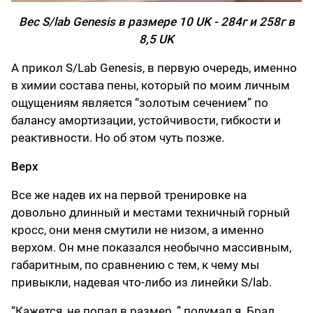
Вес
S/lab Genesis в размере 10 UK - 284г и 258г в
8,5 UK
А прикол S/Lab Genesis, в первую очередь, именно
в химии состава пены, который по моим личным
ощущениям является “золотым сечением” по
балансу амортизации, устойчивости, гибкости и
реактивности. Но об этом чуть позже.
Верх
Все же надев их на первой тренировке на
довольно длинный и местами техничный горный
кросс, они меня смутили не низом, а именно
верхом. Он мне показался необычно массивным,
габаритным, по сравнению с тем, к чему мы
привыкли, надевая что-либо из линейки S/lab.
“Кажется, не попал в размер..” подумал я. Брал,