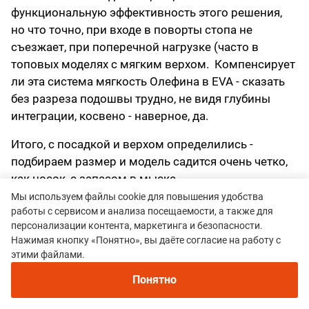
функциональную эффективность этого решения,
но что точно, при входе в поворты стопа не
съезжает, при поперечной нагрузке (часто в
топовых моделях с мягким верхом. Компенсирует
ли эта система мягкость Олефина в EVA - сказать
без разреза подошвы трудно, не видя глубины
интеграции, косвено - наверное, да.
Итого, с посадкой и верхом определились -
подбираем размер и модель садится очень четко,
как носок, с запасом в мыске.
Мы используем файлы cookie для повышения удобства
Межподошва S/Lab Genesis
работы с сервисом и анализа посещаемости, а также для
персонализации контента, маркетинга и безопасности.
Уже после первого километра бега в пологий
Нажимая кнопку «Понятно», вы даёте согласие на работу с
подъем я забыл о странности колодки и
этими файлами.
чувствовал какой-то фантастический “bounce” от
Понятно
пены. Я прямо пожалел, что слаб в химии. Хах..
Slab в химии. Каламбур. Для оценки свойства пены