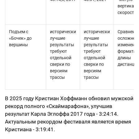
вертикал
скорость
Подъем с
исторически
исторически
Сравнени
«Бочек» до
лучшие
лучшие
осложнен
вершины
результаты
результаты
изменени
требуют
требуют
формата 
отдельной
отдельной
длины
сверки по
сверки по
дистанци
версиям
версиям
трассы
трассы
В 2025 году Кристиан Хоффманн обновил мужской
рекорд полного «Скаймарафона», улучшив
результат Карла Эглоффа 2017 года - 3:24:14.
Актуальным рекордом фестиваля является время
Кристиана - 3:19:41.