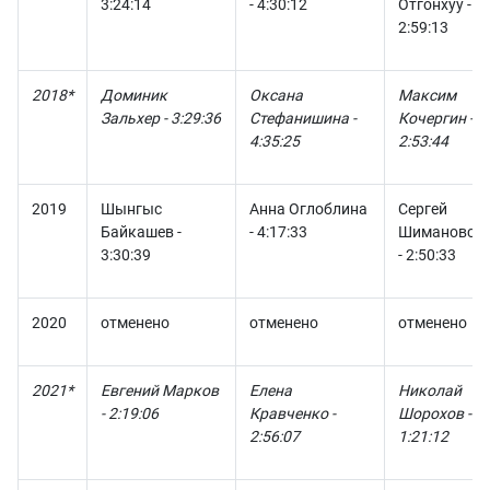
3:24:14
- 4:30:12
Отгонхуу -
2:59:13
2018*
Доминик
Оксана
Максим
Зальхер - 3:29:36
Стефанишина -
Кочергин -
4:35:25
2:53:44
2019
Шынгыс
Анна Оглоблина
Сергей
Байкашев -
- 4:17:33
Шимановск
3:30:39
- 2:50:33
2020
отменено
отменено
отменено
2021*
Евгений Марков
Елена
Николай
- 2:19:06
Кравченко -
Шорохов -
2:56:07
1:21:12