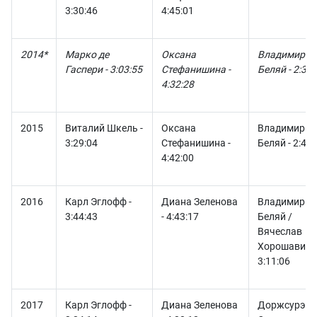
3:30:46
4:45:01
2014*
Марко де
Оксана
Владимир
Гаспери - 3:03:55
Стефанишина -
Беляй - 2:31:
4:32:28
2015
Виталий Шкель -
Оксана
Владимир
3:29:04
Стефанишина -
Беляй - 2:49:
4:42:00
2016
Карл Эглофф -
Диана Зеленова
Владимир
3:44:43
- 4:43:17
Беляй /
Вячеслав
Хорошавин -
3:11:06
2017
Карл Эглофф -
Диана Зеленова
Доржсурэнх