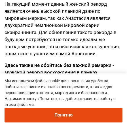
На текущий момент данный женский рекорд
является очень высокой планкой даже по
мировым меркам, так как Анастасия является
двухкратной чемпионкой мировой серии
скайраннинга. Для обновления такого рекорда в
будущем потребуются не только идеальные
погодные условия, но и высочайшая конкуренция,
возможно с участием самой Анастасии.
Здесь также не обойтись без важной ремарки -
мужской рекорд восхождения в рамках
фестиваля Red Fox Elbrus Race не является
Мы используем файлы cookie для повышения удобства
абсолютным рекордом восхождения на сам
работы с сервисом и анализа посещаемости, а также для
персонализации контента, маркетинга и безопасности.
Эльбрус по предложенной трассе. Женский
Нажимая кнопку «Понятно», вы даёте согласие на работу с
рекорд Анастасии Рубцовой 3:49:15 на момент
этими файлами.
мая 2026 все еще абсолютный и является
мировым.
Понятно
Климатические майские условия не являются