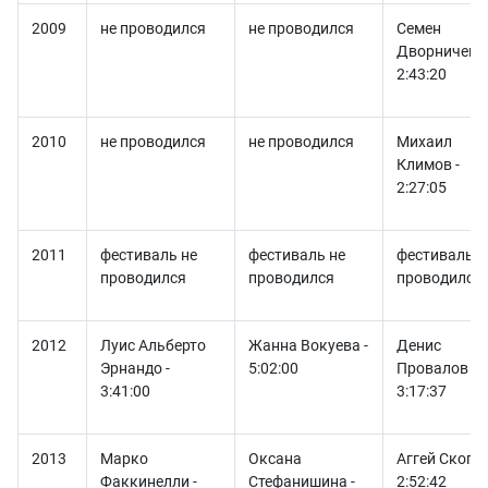
2009
не проводился
не проводился
Семен
Дворниченко
2:43:20
2010
не проводился
не проводился
Михаил
Климов -
2:27:05
2011
фестиваль не
фестиваль не
фестиваль н
проводился
проводился
проводился
2012
Луис Альберто
Жанна Вокуева -
Денис
Эрнандо -
5:02:00
Провалов -
3:41:00
3:17:37
2013
Марко
Оксана
Аггей Скопин
Факкинелли -
Стефанишина -
2:52:42