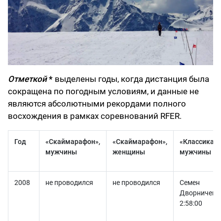
Отметкой
*
выделены годы, когда дистанция была
сокращена по погодным условиям, и данные не
являются абсолютными рекордами полного
восхождения в рамках соревнований RFER.
Год
«Скаймарафон»,
«Скаймарафон»,
«Классика»,
мужчины
женщины
мужчины
2008
не проводился
не проводился
Семен
Дворниченко
2:58:00