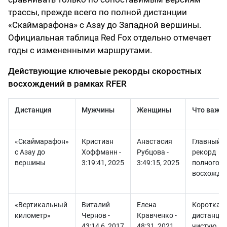
трассы, прежде всего по полной дистанции
«Скаймарафона» с Азау до Западной вершины.
Официальная таблица Red Fox отдельно отмечает
годы с измененными маршрутами.
Действующие ключевые рекорды скоростных
восхождений в рамках RFER
Дистанция
Мужчины
Женщины
Что важн
«Скаймарафон»
Кристиан
Анастасия
Главный
с Азау до
Хоффманн -
Рубцова -
рекорд
вершины
3:19:41, 2025
3:49:15, 2025
полного
восхожде
«Вертикальный
Виталий
Елена
Короткая
километр»
Чернов -
Кравченко -
дистанция
43:14,6, 2017
48:31, 2021
чистую