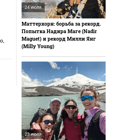
24 июля
Маттерхорн: борьба за рекорд.
Попытка Надира Маге (Nadir
Maguet) и рекорд Милли Янг
о,
(Milly Young)
23 июля