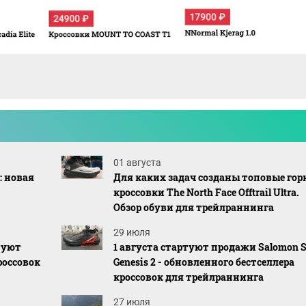
01 августа
: новая
Для каких задач созданы топовые гор
кроссовки The North Face Offtrail Ultra.
Обзор обуви для трейлраннинга
29 июля
ртуют
1 августа стартуют продажи Salomon S
россовок
Genesis 2 - обновленного бестселлера
кроссовок для трейлраннинга
27 июля