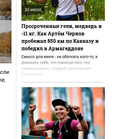
30 июля
Просроченные гели, медведь и
-11 кг. Как Артём Чернов
пробежал 850 км по Кавказу и
победил в Армагеддоне
Смысл для меня - не обогнать кого-то, а
доказать себе, что граница того, что
«невозможно», каждый раз немного
ысли
сдвигается.
е,