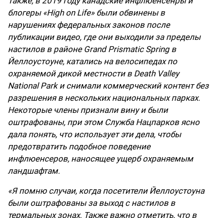
Также, в 2019 году канадские инфлюенсенры и
блогеры «High on Life» были обвинены в
нарушениях федеральных законов после
публикации видео, где они выходили за пределы
настилов в районе Grand Prismatic Spring в
Йеллоустоуне, катались на велосипедах по
охраняемой дикой местности в Death Valley
National Park и снимали коммерческий контент без
разрешения в нескольких национальных парках.
Некоторые члены признали вину и были
оштрафованы, при этом Служба Нацпарков ясно
дала понять, что использует эти дела, чтобы
предотвратить подобное поведение
инфлюенсеров, наносящее ущерб охраняемым
ландшафтам.
«Я помню случаи, когда посетители Йеллоустоуна
были оштрафованы за выход с настилов в
термальных зонах. Также важно отметить, что в