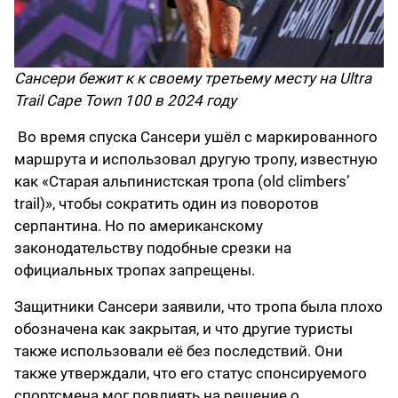
Сансери бежит к к своему третьему месту на Ultra
Trail Cape Town 100 в 2024 году
Во время спуска Сансери ушёл с маркированного
маршрута и использовал другую тропу, известную
как «Старая альпинистская тропа (old climbers’
trail)», чтобы сократить один из поворотов
серпантина. Но по американскому
законодательству подобные срезки на
официальных тропах запрещены.
Защитники Сансери заявили, что тропа была плохо
обозначена как закрытая, и что другие туристы
также использовали её без последствий. Они
также утверждали, что его статус спонсируемого
спортсмена мог повлиять на решение о