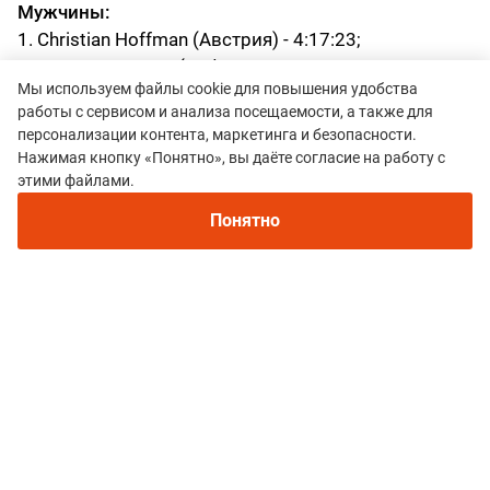
Мужчины:
1. Christian Hoffman (Австрия) - 4:17:23;
2. Шкель Виталий (Кабардино-Балкарская
Мы используем файлы cookie для повышения удобства
Республика) - 4:48:28;
работы с сервисом и анализа посещаемости, а также для
3. Лаптев Сергей (Самарская область) - 4:49:16;
персонализации контента, маркетинга и безопасности.
Женщины:
Нажимая кнопку «Понятно», вы даёте согласие на работу с
1. Марина Георгиева (Московская область) -
этими файлами.
5:40:56
Понятно
2. Inna Yarovaya (Пермский край) - 6:18:48
3. Нурмухаметова Светлана (Приморский край) -
6:34:25