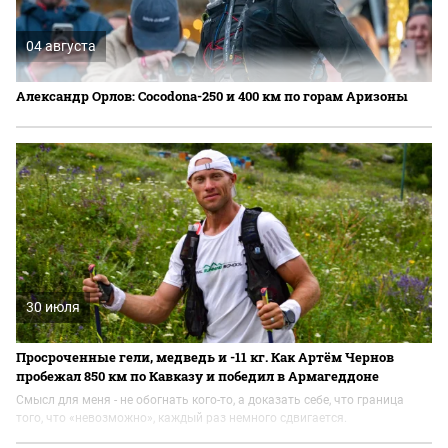
04 августа
Александр Орлов: Cocodona-250 и 400 км по горам Аризоны
30 июля
Просроченные гели, медведь и -11 кг. Как Артём Чернов
пробежал 850 км по Кавказу и победил в Армагеддоне
Смысл для меня - не обогнать кого-то, а доказать себе, что граница
того, что «невозможно», каждый раз немного сдвигается.