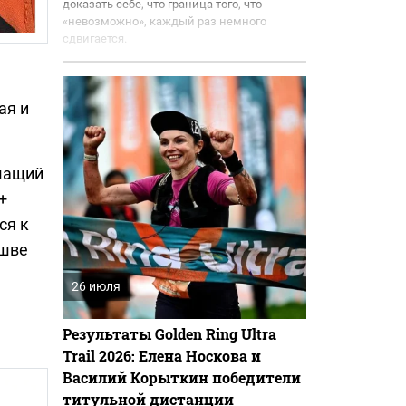
доказать себе, что граница того, что
«невозможно», каждый раз немного
сдвигается.
ая и
ышащий
+
ся к
ошве
26 июля
Результаты Golden Ring Ultra
Trail 2026: Елена Носкова и
Василий Корыткин победители
титульной дистанции