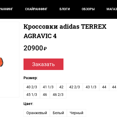
РАННИНГ
СКАЙРАННИНГ
БЛОГИ
ОБЗОРЫ
МАГАЗ
Кроссовки adidas TERREX
AGRAVIC 4
20900
₽
Заказать
Размер
:
40 2/3
41 1/3
42
42 2/3
43 1/3
44
44
45 1/3
46
46 2/3
Цвет
:
Оранжевый
Белый
Черный