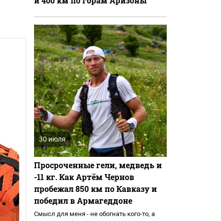
и 400 км по горам Аризоны
30 июля
Просроченные гели, медведь и
-11 кг. Как Артём Чернов
пробежал 850 км по Кавказу и
победил в Армагеддоне
Смысл для меня - не обогнать кого-то, а