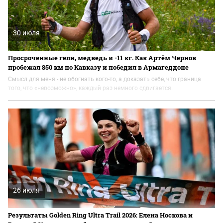
30 июля
Просроченные гели, медведь и -11 кг. Как Артём Чернов
пробежал 850 км по Кавказу и победил в Армагеддоне
Смысл для меня - не обогнать кого-то, а доказать себе, что граница
того, что «невозможно», каждый раз немного сдвигается.
26 июля
Результаты Golden Ring Ultra Trail 2026: Елена Носкова и