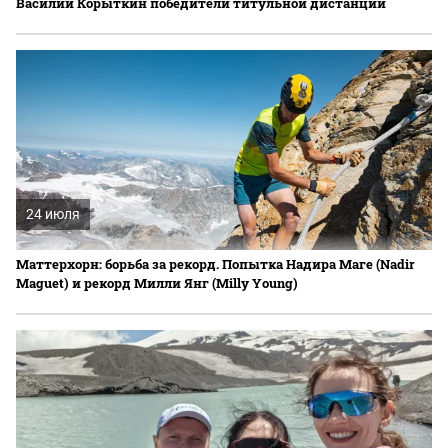
Василий Корыткин победители титульной дистанции
24 июля
Маттерхорн: борьба за рекорд. Попытка Надира Маге (Nadir
Maguet) и рекорд Милли Янг (Milly Young)