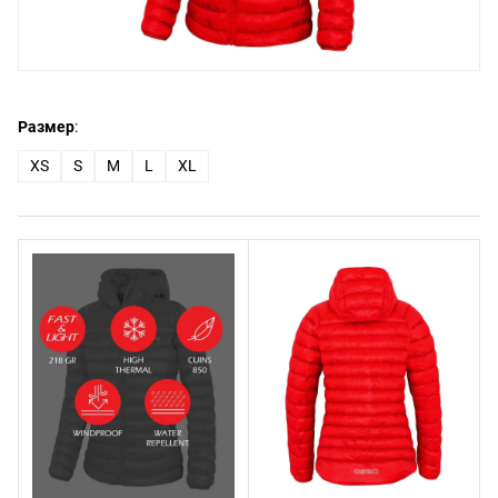
Размер
:
XS
S
M
L
XL