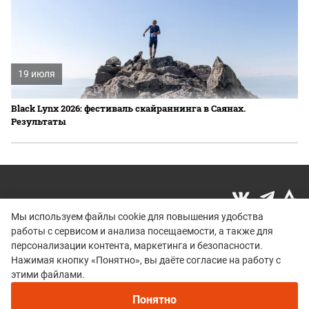
19 июля
Black Lynx 2026: фестиваль скайраннинга в Саянах.
Результаты
Мы используем файлы cookie для повышения удобства
работы с сервисом и анализа посещаемости, а также для
Политика конфиденциальности
персонализации контента, маркетинга и безопасности.
© 2015–2026 mountain-race.ru
Нажимая кнопку «Понятно», вы даёте согласие на работу с
Полное или частичное копирование материалов сайта «mountain-race.ru»
этими файлами.
разрешено только при обязательном указании источника и прямой
ссылки на исходный материал.
Понятно