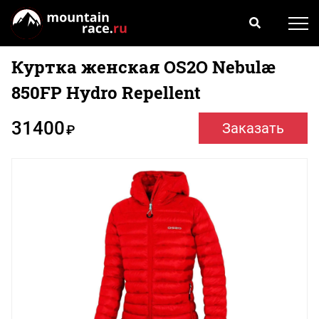
Куртка женская OS2O Nebulæ
850FP Hydro Repellent
31400
Заказать
₽