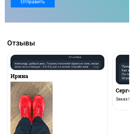
Отправить
Отзывы
Ирина
Серге
Заказ Sal