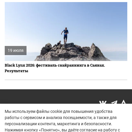
19 июля
Black Lynx 2026: фестиваль скайраннинга в Саянах.
Результаты
Мы используем файлы cookie для повышения удобства
работы с сервисом и анализа посещаемости, а также для
Политика конфиденциальности
персонализации контента, маркетинга и безопасности.
© 2015–2026 mountain-race.ru
Нажимая кнопку «Понятно», вы даёте согласие на работу с
Полное или частичное копирование материалов сайта «mountain-race.ru»