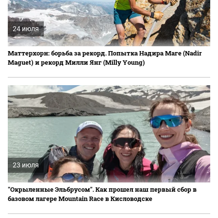
24 июля
Маттерхорн: борьба за рекорд. Попытка Надира Маге (Nadir
Maguet) и рекорд Милли Янг (Milly Young)
23 июля
"Окрыленные Эльбрусом". Как прошел наш первый сбор в
базовом лагере Mountain Race в Кисловодске