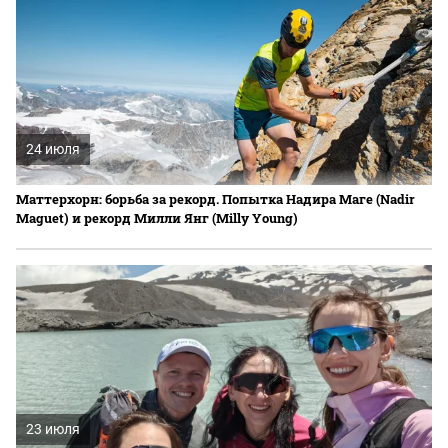
24 июля
Маттерхорн: борьба за рекорд. Попытка Надира Маге (Nadir
Maguet) и рекорд Милли Янг (Milly Young)
23 июля