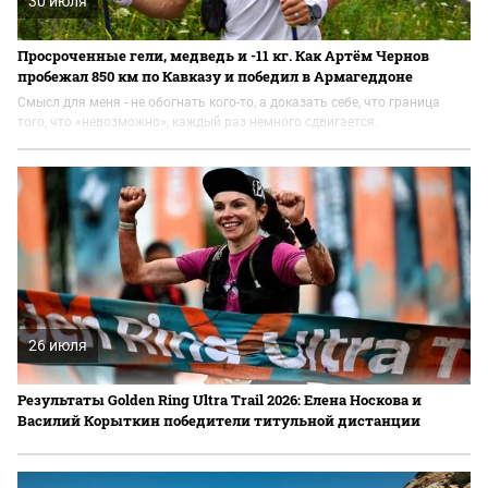
30 июля
Просроченные гели, медведь и -11 кг. Как Артём Чернов
пробежал 850 км по Кавказу и победил в Армагеддоне
Смысл для меня - не обогнать кого-то, а доказать себе, что граница
того, что «невозможно», каждый раз немного сдвигается.
26 июля
Результаты Golden Ring Ultra Trail 2026: Елена Носкова и
Василий Корыткин победители титульной дистанции