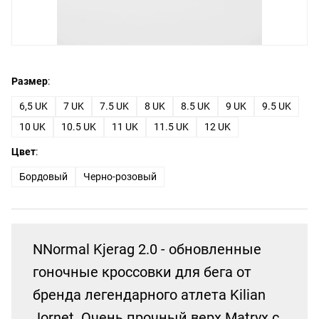
Размер
:
6,5 UK
7 UK
7.5 UK
8 UK
8.5 UK
9 UK
9.5 UK
10 UK
10.5 UK
11 UK
11.5 UK
12 UK
Цвет
:
Бордовый
Черно-розовый
NNormal Kjerag 2.0 - обновленные
гоночные кроссовки для бега от
бренда легендарного атлета Kilian
Jornet. Очень прочный верх Matryx с