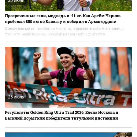
30 июля
Просроченные гели, медведь и -11 кг. Как Артём Чернов
пробежал 850 км по Кавказу и победил в Армагеддоне
Смысл для меня - не обогнать кого-то, а доказать себе, что граница
того, что «невозможно», каждый раз немного сдвигается.
26 июля
Результаты Golden Ring Ultra Trail 2026: Елена Носкова и
Василий Корыткин победители титульной дистанции