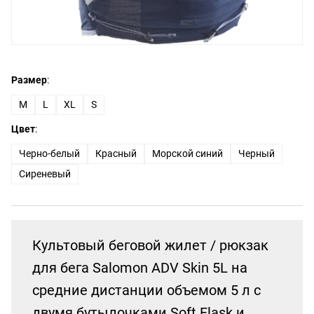
Размер
:
M
L
XL
S
Цвет
:
Черно-белый
Красный
Морской синий
Черный
Сиреневый
Культовый беговой жилет / рюкзак
для бега Salomon ADV Skin 5L на
средние дистанции объемом 5 л с
двумя бутылочками Soft Flask и