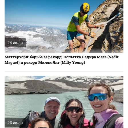
24 июля
Маттерхорн: борьба за рекорд. Попытка Надира Маге (Nadir
Maguet) и рекорд Милли Янг (Milly Young)
23 июля