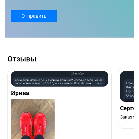
Отправить
Отзывы
Ирина
Серге
Заказ Sal