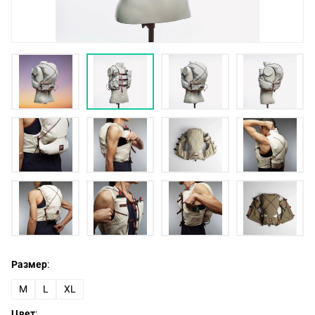
Размер
:
M
L
XL
Цвет
: