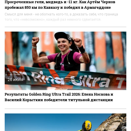
Просроченные гели, медведь и -11 кг. Как Артём Чернов
пробежал 850 км по Кавказу и победил в Армагеддоне
Смысл для меня - не обогнать кого-то, а доказать себе, что граница
того, что «невозможно», каждый раз немного сдвигается.
26 июля
Результаты Golden Ring Ultra Trail 2026: Елена Носкова и
Василий Корыткин победители титульной дистанции