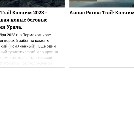
Trail Колчим 2023 -
Анонс Parma Trail: Колчим
вая новые беговые
ии Урала.
бря 2023 г. в Пермском крае
ся первый забег на камень
кий (Помяненный). Еще один
ный туристический маршрут на
Пермского края стал трассой
 У этой горы, расположенной
о от Красновишерска, в
остях деревни Волынка, два
 –...