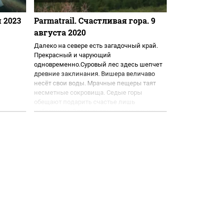
 2023
Parmatrail. Счастливая гора. 9
августа 2020
Далеко на севере есть загадочный край.
Прекрасный и чарующий
одновременно.Суровый лес здесь шепчет
древние заклинания. Вишера величаво
несёт свои воды. Мрачные пещеры таят
несметные сокровища. Седые горы
обещают подарить счастье лишь
избранным. Здесь скалы, тропы, реки и
ручьи хранят тайны...