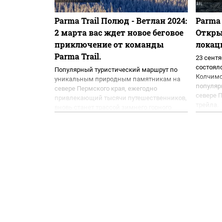
Parma Trail Полюд - Ветлан 2024:
Parma 
2 марта вас ждет новое беговое
Откры
приключение от команды
локац
Parma Trail.
23 сентя
состоял
Популярный туристический маршрут по
Колчимс
уникальным природным памятникам на
популяр
севере Пермского края, ежегодно
севере 
привлекающий тысячи путешественников,
трейла.
вновь станет трассой зимнего горного
недалек
забега.
окрестн
названия