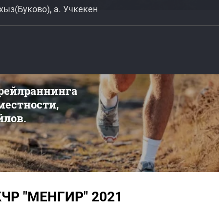
хыз(Буково), а. Учкекен
трейлраннинга
 местности,
йлов.
 КЧР "МЕНГИР" 2021