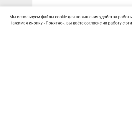
Мы используем файлы cookie для повышения удобства работы 
Нажимая кнопку «Понятно», вы даёте согласие на работу с эт
© 2015–2026 mountain-race.ru
Полное или частичное копирование материалов сайта «mo
только при обязательном указании источника и прямой с
материал.