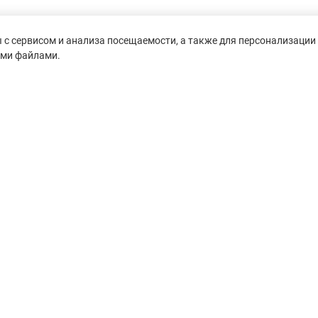
с сервисом и анализа посещаемости, а также для персонализации 
ими файлами.
untain-race.ru» разрешено
сылки на исходный