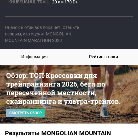
KHUBSUGHUL TRAIL
20 км 170 D+
Оценок и отзывов пока нет. Станьте
первым, кто оценит MONGOLIAN
MOUNTAIN MARATHON 2023
Информация
Рейтинг гонки
Обзор: ТОП Кроссовки для
трейлраннинга 2026, бега по
пересеченной местности,
скайраннинга и ультра-трейлов.
СМОТРЕТЬ ОБЗОР
Результаты MONGOLIAN MOUNTAIN