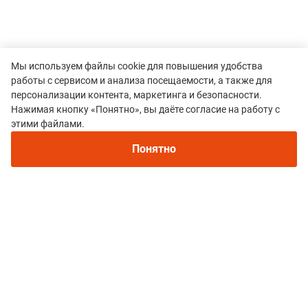
Мы используем файлы cookie для повышения удобства
работы с сервисом и анализа посещаемости, а также для
персонализации контента, маркетинга и безопасности.
Нажимая кнопку «Понятно», вы даёте согласие на работу с
этими файлами.
Понятно
Все гонки
MONGOLIAN MOUNTAIN MARATHON
Политика конфиденциальности
© 2015–2026 mountain-race.ru
Полное или частичное копирование материалов сайта «mountain-race.ru»