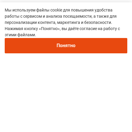
Мы используем файлы cookie для повышения удобства
работы с сервисом и анализа посещаемости, а также для
персонализации контента, маркетинга и безопасности.
Нажимая кнопку «Понятно», вы даёте согласие на работу с
этими файлами.
Все гонки
Понятно
Rautu trail
Политика конфиденциальности
© 2015–2026 mountain-race.ru
Полное или частичное копирование материалов сайта «mountain-race.ru»
разрешено только при обязательном указании источника и прямой
ссылки на исходный материал.