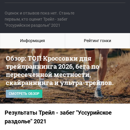
Оценок и отзывов пока нет. Станьте
первым, кто оценит Трейл - забег
"Уссурийское раздолье" 2021
Информация
Рейтинг гонки
Обзор: ТОП Кроссовки для
трейлраннинга 2026, бега по
пересеченной местности,
скайраннинга и ультра-трейлов.
СМОТРЕТЬ ОБЗОР
Результаты Трейл - забег "Уссурийское
раздолье" 2021