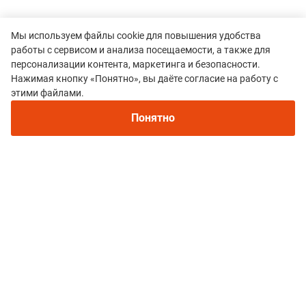
Мы используем файлы cookie для повышения удобства
работы с сервисом и анализа посещаемости, а также для
персонализации контента, маркетинга и безопасности.
Нажимая кнопку «Понятно», вы даёте согласие на работу с
этими файлами.
Все гонки
Понятно
Трейл - забег "Уссурийское раздолье"
Политика конфиденциальности
© 2015–2026 mountain-race.ru
Полное или частичное копирование материалов сайта «mountain-race.ru»
разрешено только при обязательном указании источника и прямой
ссылки на исходный материал.