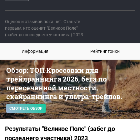
Оценок и отзывов пока нет. Станьте
первым, кто оценит "Великое Поле"
(забег до последнего участника) 2023
Информация
Рейтинг гонки
Обзор: ТОП Кроссовки для
трейлраннинга 2026, бега по
пересеченной местности,
скайраннинга и ультра-трейлов.
СМОТРЕТЬ ОБЗОР
Результаты "Великое Поле" (забег до
последнего участника) 2023