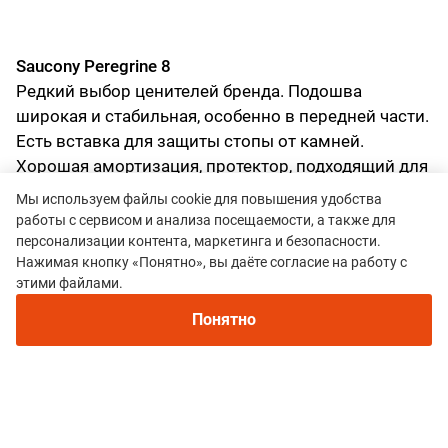
Saucony Peregrine 8
Редкий выбор ценителей бренда. Подошва
широкая и стабильная, особенно в передней части.
Есть вставка для защиты стопы от камней.
Хорошая амортизация, протектор, подходящий для
крымских грунтов в любом состоянии. Peregrin 8 –
Мы используем файлы cookie для повышения удобства
универсальные кроссовки для бездорожья. В 2018
работы с сервисом и анализа посещаемости, а также для
году они стали лучшими в номинации «Скорость»
персонализации контента, маркетинга и безопасности.
Нажимая кнопку «Понятно», вы даёте согласие на работу с
по версии Gear Patrol и получили награду The 12
этими файлами.
Best Trail Running Shoes 2018. У кроссовок цепкая
подметка PWRTRAC с высоким протектором,
Понятно
который отлично держит на грязной, мокрой и
каменистой поверхности. В промежуточной
подошве есть амортизирующий слой
EveRun
,
обеспечивающий упругость, прочность,
поглощение ударной нагрузки и возврат