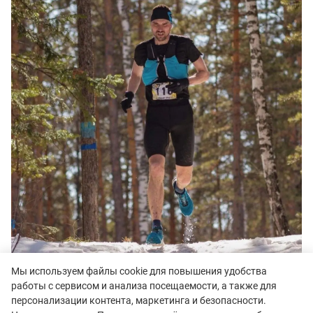
Мы используем файлы cookie для повышения удобства
Расскажи про питание: что брал с собой, было ли
работы с сервисом и анализа посещаемости, а также для
питание на дистанции?
персонализации контента, маркетинга и безопасности.