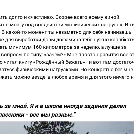
жить долго и счастливо. Скорее всего всему виной
т в мозгу под воздействием физических нагрузок. И т
 В какой-то момент ты незаметно для себя начинаешь
же для выработки дозы дофамина тебе нужно карабкат
ать минимум 160 километров за неделю, а лучше за
 вопросы по типу: «зачем?» Мне просто нравится всё эт
о читал книгу «Рождённый бежать» - и вот там достато
аться физическими нагрузками. Но конкретно бег мне
ежать можно везде, в любое время и для этого ничего н
ь за мной. Я и в школе иногда задания делал
ассники - все мы разные."