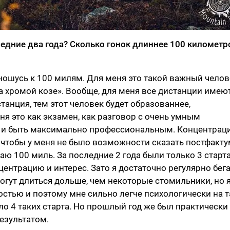
ледние два года? Сколько гонок длиннее 100 километр
тношусь к 100 милям. Для меня это такой важный челов
на хромой козе». Вообще, для меня все дистанции имею
танция, тем этот человек будет образованнее,
ня это как экзамен, как разговор с очень умным
я и быть максимально профессиональным. Концентраци
 чтобы у меня не было возможности сказать постфактум
гаю 100 миль. За последние 2 года были только 3 старта
центрацию и интерес. Зато я достаточно регулярно бег
огут длиться дольше, чем некоторые стомильники, но я
остью и поэтому мне сильно легче психологически на т
ыло 4 таких старта. Но прошлый год же был практически
результатом.