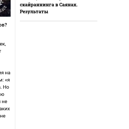
скайраннинга в Саянах.
Результаты
ов?
ек,
т
я на
: «я
. Но
аю
 не
аких
 не