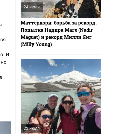
24 июля
Маттерхорн: борьба за рекорд.
ы
Попытка Надира Маге (Nadir
Maguet) и рекорд Милли Янг
ься
(Milly Young)
о. И
чно
е
23 июля