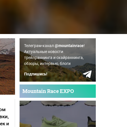
Телеграм-канал
@mountainrace
!
Актуальные новости
трейлраннинга и скайраннинга,
обзоры, интервью, блоги
Подпишись!
Mountain Race EXPO
гом
вки,
ек и