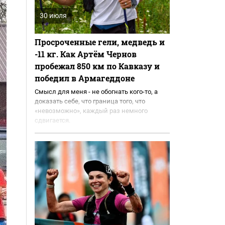
30 июля
Просроченные гели, медведь и
-11 кг. Как Артём Чернов
пробежал 850 км по Кавказу и
победил в Армагеддоне
Смысл для меня - не обогнать кого-то, а
доказать себе, что граница того, что
«невозможно», каждый раз немного
сдвигается.