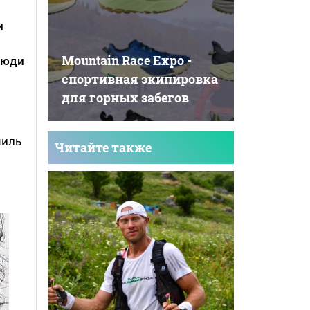
и
Mountain Race Expo -
люди
cпортивная экипировка
для горных забегов
миль
Читайте также