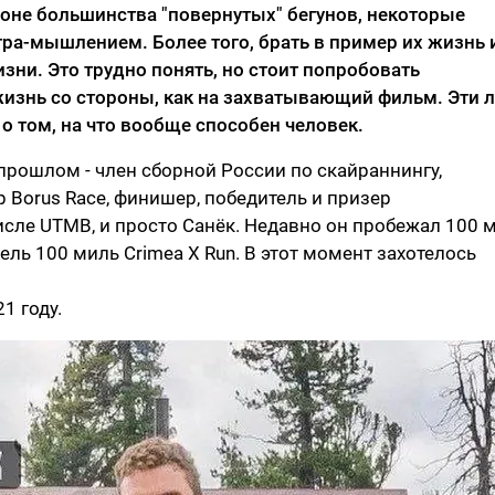
 фоне большинства "повернутых" бегунов, некоторые
а-мышлением. Более того, брать в пример их жизнь 
зни. Это трудно понять, но стоит попробовать
 жизнь со стороны, как на захватывающий фильм. Эти 
 том, на что вообще способен человек.
в прошлом - член сборной России по скайраннингу,
 Borus Race, финишер, победитель и призер
исле UTMB, и просто Санёк. Недавно он пробежал 100 
дель 100 миль Crimea X Run. В этот момент захотелось
1 году.