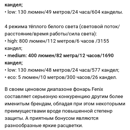
кандел;
• low: 130 люмен/49 метров/24 часа/604 канделы.
4 режима тёплого белого света (световой поток/
расстояние/время работы/сила света):
• high: 800 люмен/112 метров/6 часов /3155
кандел;
• medium: 400 люмен/82 метра/12 часов/1690
кандел;
• low: 130 люмен/48 метров/24 часа/577 кандел;
• eco: 5 люмен/10 метров/300 часов/26 кандел.
В своем ценовом диапазоне фонарь Fenix
составляет серьезную конкуренцию другим более
именитым брендам, обладая при этом некоторыми
преимуществами вроде повышенной степенр
защиты. А приятным бонусом являются
разнообразные яркие расцветки.