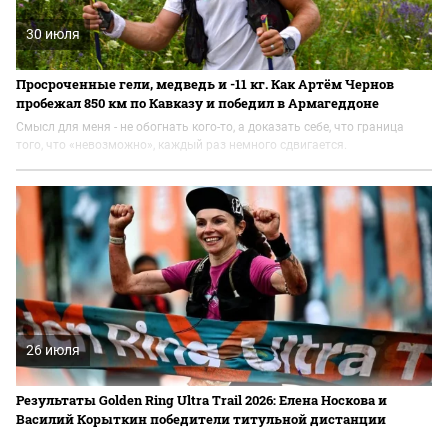
30 июля
Просроченные гели, медведь и -11 кг. Как Артём Чернов
пробежал 850 км по Кавказу и победил в Армагеддоне
Смысл для меня - не обогнать кого-то, а доказать себе, что граница
того, что «невозможно», каждый раз немного сдвигается.
26 июля
Результаты Golden Ring Ultra Trail 2026: Елена Носкова и
Василий Корыткин победители титульной дистанции