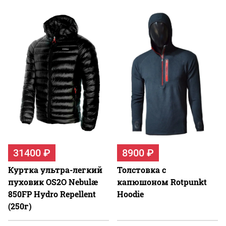
31400 ₽
8900 ₽
Куртка ультра-легкий
Толстовка с
пуховик OS2O Nebulæ
капюшоном Rotpunkt
850FP Hydro Repellent
Hoodie
(250г)