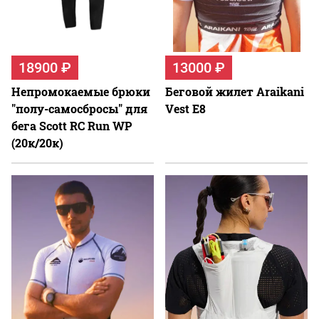
18900 ₽
13000 ₽
Непромокаемые брюки
Беговой жилет Araikani
"полу-самосбросы" для
Vest E8
бега Scott RC Run WP
(20к/20к)