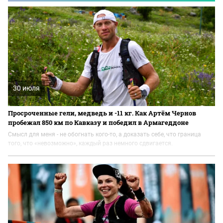
30 июля
Просроченные гели, медведь и -11 кг. Как Артём Чернов
пробежал 850 км по Кавказу и победил в Армагеддоне
Смысл для меня - не обогнать кого-то, а доказать себе, что граница
того, что «невозможно», каждый раз немного сдвигается.