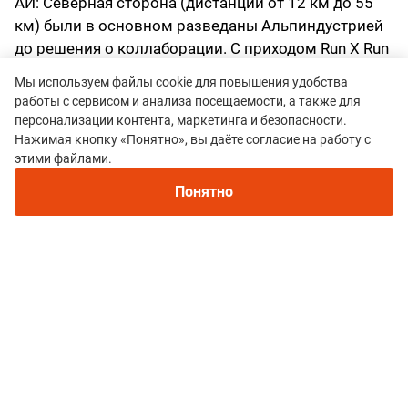
АИ: Северная сторона (дистанции от 12 км до 55
км) были в основном разведаны Альпиндустрией
до решения о коллаборации. С приходом Run X Run
они были усовершенствованы. И добавилась
Мы используем файлы cookie для повышения удобства
южная часть (дистанция 70 км).
работы с сервисом и анализа посещаемости, а также для
персонализации контента, маркетинга и безопасности.
Почему решили сделать двухдневный формат
Нажимая кнопку «Понятно», вы даёте согласие на работу с
главной ультры, а не одним днём?
этими файлами.
АИ: Ультр много, многодневка в Крыму, значит, на
Понятно
Архызе нужен свой формат - двухдневный.
Run X Run: Многодневка - наша фишка, мы делаем
CXR с 2015 года. В Архызе мы предложили
Альпиндустрии немного экспериментальный
формат. Двухдневка Stage – очень сложная
дистанция для любого спортсмена. Это две ультры
подряд с минимальным отдыхом, и мы не видели
подобных гонок ранее. Это настоящий вызов!