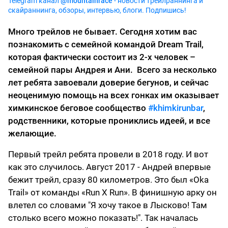
Telegram канал
@mountainrace
- новости трейлраннинга и
скайраннинга, обзоры, интервью, блоги. Подпишись!
Много трейлов не бывает. Сегодня хотим вас
познакомить с семейной командой Dream Trail,
которая фактически состоит из 2-х человек –
семейной пары Андрея и Ани. Всего за несколько
лет ребята завоевали доверие бегунов, и сейчас
неоценимую помощь на всех гонках им оказывает
химкинское беговое сообщество
#khimkirunbar
,
родственники, которые прониклись идеей, и все
желающие.
Первый трейл ребята провели в 2018 году. И вот
как это случилось. Август 2017 - Андрей впервые
бежит трейл, сразу 80 километров. Это был «Oka
Trail» от команды «Run X Run». В финишную арку он
влетел со словами "Я хочу такое в Лысково! Там
столько всего можно показать!". Так началась