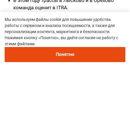
В этом году трассы в Лысково и в Орехово
команда оценит в ITRA.
Особенность всех стартов Dream Trail -
Мы используем файлы cookie для повышения удобства
работы с сервисом и анализа посещаемости, а также для
расширенный подиум, где награждаются
персонализации контента, маркетинга и безопасности.
первые 5 мест в абсолюте.
Нажимая кнопку «Понятно», вы даёте согласие на работу с
этими файлами.
Для всех наших фоловеров действует
промокод со скидкой на все гонки на
сайте
–
Понятно
MOUNTAIN:
25% - "Химкинский лес"
10% - Dream Ultra Trail Lyskovo
11% - Kannas Ultra Trail
Со 2 апреля размер скидки по промокоду:
25% - "Химкинский лес"
12% - Dream Ultra Trail Lyskovo
15% - Kannas Ultra Trail