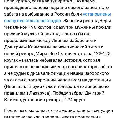
Если кратко, хотя как тут кратко.. Во время
прошедшего совсем недавно самого известного
забега на выбывание в России были
установлены
сразу несколько рекордов
. Женский рекорд Веры
Чекалиной - 96 кругов, сразу три мужчины побили
прежний мужской рекорд, а затем битва
продолжилась между Иваном Заборским и
Дмитрием Климовым за чемпионский титул и
новый рекорд Мира. Все бы ничего, но на 122-123
кругах началась небывалая история, которая
привела по решению именно организатора забега,
а не судьи к дисквалификации Ивана Заборского
за селфи с посторонним человеком на дистанции
(Иван взял в руки чужой телефон, что запрещено
правилами Лазаруса). Победу забрал Дмитрий
Климов, установив рекорд - 124 круга.
После чего максимально эмоциональная ситуация
выплеснулась за пределы места проведения