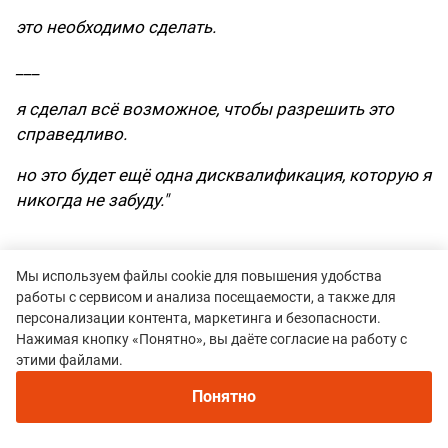
это необходимо сделать.
___
я сделал всё возможное, чтобы разрешить это
справедливо.
но это будет ещё одна дисквалификация, которую я
никогда не забуду."
Мы используем файлы cookie для повышения удобства
Иван Заборский в своих социальных сетях также
работы с сервисом и анализа посещаемости, а также для
прокомментировал ситуацию
с участием и своей
персонализации контента, маркетинга и безопасности.
дисквалификацией. Впрочем, он уже заявлен, как
Нажимая кнопку «Понятно», вы даёте согласие на работу с
этими файлами.
участник следующего Бэкярда в Австралии. В
свою очередь организатор забега
выложил
Понятно
большое видео
, в котором отображена ситуация,
как все происходило.