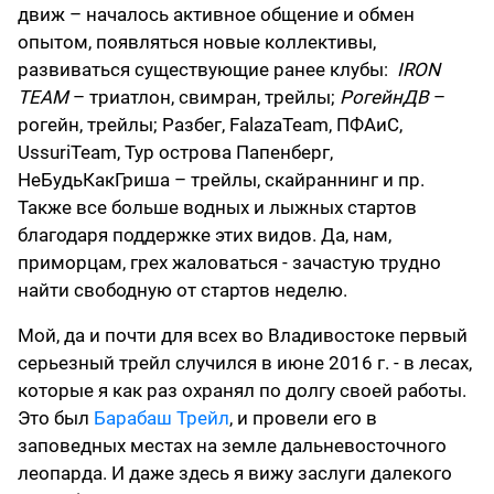
движ – началось активное общение и обмен
опытом, появляться новые коллективы,
развиваться существующие ранее клубы:
IRON
TEAM
– триатлон, свимран, трейлы;
РогейнДВ
–
рогейн, трейлы; Разбег, FalazaTeam, ПФАиС,
UssuriTeam, Тур острова Папенберг,
НеБудьКакГриша – трейлы, скайраннинг и пр.
Также все больше водных и лыжных стартов
благодаря поддержке этих видов. Да, нам,
приморцам, грех жаловаться - зачастую трудно
найти свободную от стартов неделю.
Мой, да и почти для всех во Владивостоке первый
серьезный трейл случился в июне 2016 г. - в лесах,
которые я как раз охранял по долгу своей работы.
Это был
Барабаш Трейл
, и провели его в
заповедных местах на земле дальневосточного
леопарда. И даже здесь я вижу заслуги далекого