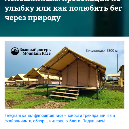
улыбку или как полюбить бег
через природу
Telegram канал
@mountainrace
- новости трейлраннинга и
скайраннинга, обзоры, интервью, блоги. Подпишись!