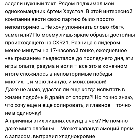
задали нужный такт. Рядом поджимал мой
однокомандник Артем Хаустов. В этой интересной
компании вести свою партию было просто
неповторимо…. Не хочу упоминать слово «бег»,
заметили? По-моему лишь яркие образы достойны
происходящего на CXR21. Разница с лидером
менее минуты на 17-часовой гонке, ежедневное
«выгрызание» пьедесталов до последнего дня, эти
игры опыта, разума и воли – все это в конечном
итоге сложилось в неповторимые победы
многих…., и мою личную, и моих визави!
Даже не знаю, удастся ли еще когда испытать в
жизни подобный драйв от спорта?! Но точно знаю,
что хочу еще и еще солировать, и главное – точно
не в одиночку!
А причины этих лишних секунд в чем? Не помню
даже мига слабины…. Может хапанул эмоций прям
с запасом, вытравил хладнокровие