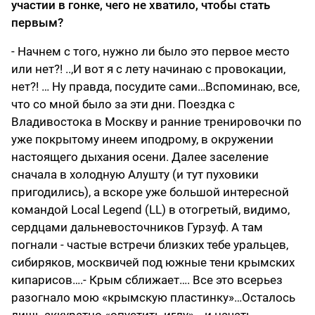
участии в гонке, чего не хватило,
чтобы стать
первым?
- Начнем с того, нужно ли было это первое место
или нет?! ..,И вот я с лету начинаю с провокации,
нет?! … Ну правда, посудите сами…Вспоминаю, все,
что со мной было за эти дни. Поездка с
Владивостока в Москву и ранние тренировочки по
уже покрытому инеем иподрому, в окружении
настоящего дыхания осени. Далее заселение
сначала в холодную Алушту (и тут пуховики
пригодились), а вскоре уже большой интересной
командой Local Legend (LL) в отогретый, видимо,
сердцами дальневосточников Гурзуф. А там
погнали - частые встречи близких тебе уральцев,
сибиряков, москвичей под южные тени крымских
кипарисов….- Крым сближает…. Все это всерьез
разогнало мою «крымскую пластинку»…Осталось
лишь аккуратно «опустить иглу»….и начать