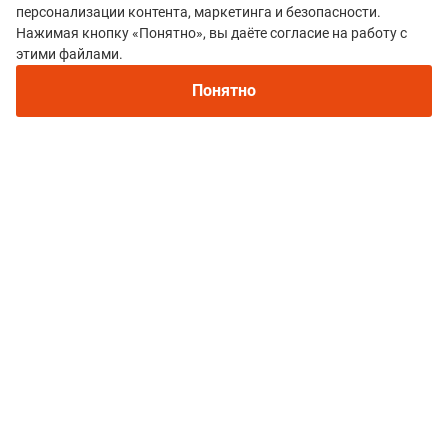
персонализации контента, маркетинга и безопасности.
Нажимая кнопку «Понятно», вы даёте согласие на работу с
этими файлами.
Понятно
- Какие у тебя любимые места в Приморье для
отдыха и тренировок? Можешь немного
рассказать о забегах в вашем регионе? Ты же,
кажется, организовывал старт “Это по любви”?
Будет ли он проводиться в 2022 году?