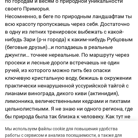
по городам и весям о природной уникальности
своего Приморья.
Несомненно, в беге по природным ландшафтам ты
всю красоту пропускаешь через себя. Достаточно
в одну из летних тренировок выбежать с какой-
нибудь Зари (р-н города) к каким-нибудь Рубцовым
(беговые друзья)…и попадаешь в реальные
джунгли… точнее нереальные. По маршруту через
просеки и лесные дороги встречаешь не один
ручей, из которого можно пить без опаски
ключевую кристальную воду, бежишь в окружении
практически ненарушенной уссурийской тайгой с
лианами винограда, дикого киви (актинидия),
лимонника, величественными кедрами и пихтами
цельнолистными. Я не знаю ни одного региона, где
бы природа была так близка к человеку. Как тут не
заниматься бегом?
Мы используем файлы cookie для повышения удобства
работы с сервисом и анализа посещаемости, а также для