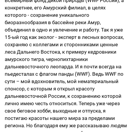
Всемирный фонд дикой природы (WWF России), а
конкретнее, его Амурский филиал, в целях
которого - сохранение уникального
биоразнообразия в бассейне реки Амур,
объединил в одно и увлечение и работу. Так я уже
15-ый год как эколог - эксперт в лесных вопросах,
сохраняю с коллегами и сторонниками ценные
леса Дальнего Востока, к примеру кедровники
амурского тигра, чернопихтарники
дальневосточного леопарда. И я почти всегда на
пьедесталах с флагом панды (WWF). Ведь WWF по
сути – мой вдохновитель, мой нематериальный
спонсор, с которым я открыл красоту
дальневосточной России, к сохранению которой
лично имею честь относиться. Теперь уже через
свое беговое хобби, выходные и отпуска, я
постигаю красоты нашего мира за пределами
региона. Но благодаря ему же рассказываю людям