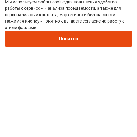
Мы используем файлы cookie для повышения удобства
работы с сервисом и анализа посещаемости, а также для
персонализации контента, маркетинга и безопасности.
Нажимая кнопку «Понятно», вы даёте согласие на работу с
этими файлами.
Понятно
Атлеты, благодаря тому что ски-альпинисты
России не в абсолютном “бане”, допускаются по
альпинизму к соревнованиям, да, с препонами, но
это не легкая атлетика, не трейлраннинг. Другие
правила, разумеется, другие окна возможностей. И
парадокс здесь в том, что глобально его
нейтральный статус ни на что не влиял. Отбор был
максимально честный по результатам отборочных
заездов, а квоты участников в спринтах для всех