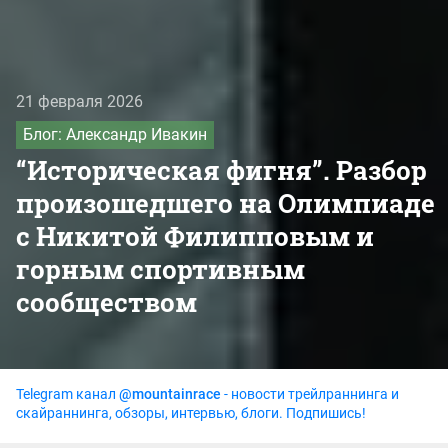
21 февраля 2026
Блог: Александр Ивакин
“Историческая фигня”. Разбор
произошедшего на Олимпиаде
с Никитой Филипповым и
горным спортивным
сообществом
Telegram канал
@mountainrace
- новости трейлраннинга и
скайраннинга, обзоры, интервью, блоги. Подпишись!