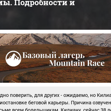
мы. Подробности и
удно поверить, для других - ожидаемо, но Кили
иостановке беговой карьеры. Причина озвуче
исьме всем болельщикам. Килиану сейчас 38 л