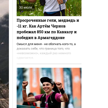
30 июля
Просроченные гели, медведь и
-11 кг. Как Артём Чернов
пробежал 850 км по Кавказу и
победил в Армагеддоне
Смысл для меня - не обогнать кого-то, а
доказать себе, что граница того, что
«невозможно», каждый раз немного
сдвигается.