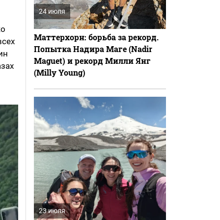
24 июля
ко
Маттерхорн: борьба за рекорд.
всех
Попытка Надира Маге (Nadir
ин
Maguet) и рекорд Милли Янг
азах
(Milly Young)
23 июля