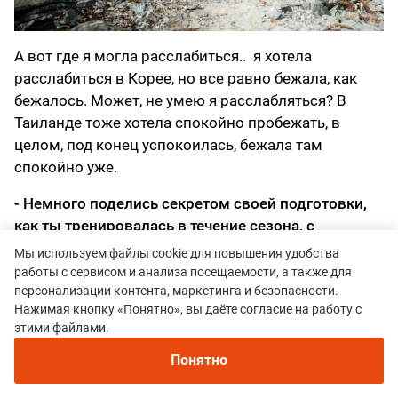
А вот где я могла расслабиться.. я хотела
расслабиться в Корее, но все равно бежала, как
бежалось. Может, не умею я расслабляться? В
Таиланде тоже хотела спокойно пробежать, в
целом, под конец успокоилась, бежала там
спокойно уже.
- Немного поделись секретом своей подготовки,
как ты тренировалась в течение сезона, с
маленькими детьми? Делаешь ли силовые?
Мы используем файлы cookie для повышения удобства
работы с сервисом и анализа посещаемости, а также для
- Конечно! Во-первых, спасибо моему тренеру -
персонализации контента, маркетинга и безопасности.
Меньшиковой (Рухляде) Елене! Она мне
Нажимая кнопку «Понятно», вы даёте согласие на работу с
интересные тренировки придумывает, никогда не
этими файлами.
надоедает! А вообще, за этот сезон я столько
Понятно
квестов прошла.. и с детьми в горы ездила, аж два
раза. И без них тоже ездила, это кстати