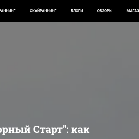
РАННИНГ
СКАЙРАННИНГ
БЛОГИ
ОБЗОРЫ
МАГАЗ
орный Старт": как