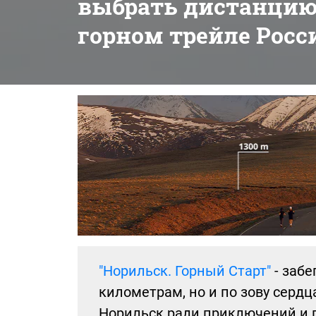
выбрать дистанцию
горном трейле Росс
"Норильск. Горный Старт"
- забе
километрам, но и по зову сердца
Норильск ради приключений и 