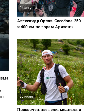
04 августа
Александр Орлов: Cocodona-250
и 400 км по горам Аризоны
изма
ь
то
30 июля
Просроченные гели, медведь и