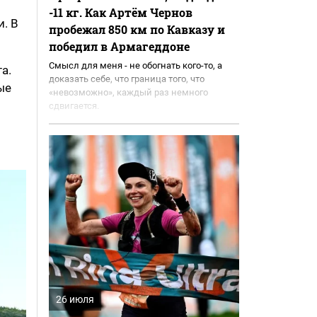
-11 кг. Как Артём Чернов
и. В
пробежал 850 км по Кавказу и
победил в Армагеддоне
Смысл для меня - не обогнать кого-то, а
а.
доказать себе, что граница того, что
ые
«невозможно», каждый раз немного
сдвигается.
26 июля