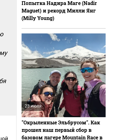
Попытка Надира Маге (Nadir
Maguet) и рекорд Милли Янг
(Milly Young)
ю
ему
бя
23 июля
"Окрыленные Эльбрусом". Как
прошел наш первый сбор в
базовом лагере Mountain Race в
шой