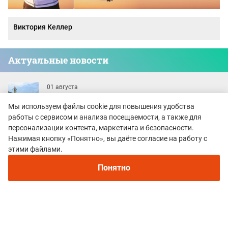
Виктория Келлер
Актуальные новости
01 августа
ALPINDUSTRIA ELBRUS RACE 2026: новая страница
Мы используем файлы cookie для повышения удобства
легендарного старта
работы с сервисом и анализа посещаемости, а также для
01 августа
персонализации контента, маркетинга и безопасности.
Для каких задач созданы топовые горные
Нажимая кнопку «Понятно», вы даёте согласие на работу с
кроссовки The North Face Offtrail Ultra. Обзор обуви
этими файлами.
для трейлраннинга
Понятно
31 июля
HOKA Tecton X4 - 20 августа стартуют продажи
флагманской модели кроссовок для
трейлраннинга
29 июля