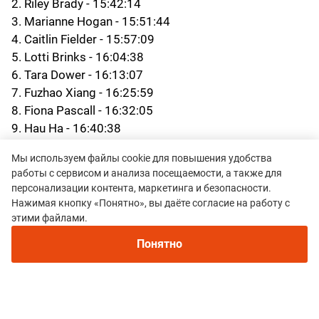
2. Riley Brady - 15:42:14
3. Marianne Hogan - 15:51:44
4. Caitlin Fielder - 15:57:09
5. Lotti Brinks - 16:04:38
6. Tara Dower - 16:13:07
7. Fuzhao Xiang - 16:25:59
8. Fiona Pascall - 16:32:05
9. Hau Ha - 16:40:38
10. Hannah Allgood - 16:45:56
Мы используем файлы cookie для повышения удобства
работы с сервисом и анализа посещаемости, а также для
Топ-10 мужчины:
персонализации контента, маркетинга и безопасности.
Нажимая кнопку «Понятно», вы даёте согласие на работу с
1. Vincent Bouillard - 13:46:15
этими файлами.
2. Francesco Puppi - 13:51:08
3. Ryan Montgomery - 13:53:55
Понятно
4. Thomas Cardin - 14:07:58
5. Zach Miller - 14:20:09
6. Adam Peterman - 14:26:11
7. Jeff Mogavero - 14:38:36